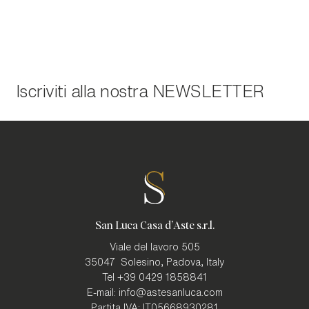
Iscriviti alla nostra
NEWSLETTER
San Luca Casa d'Aste s.r.l.
Viale del lavoro 505
35047
Solesino, Padova
,
Italy
Tel
+39 0429 1858841
E-mail:
info@astesanluca.com
Partita IVA:
IT05668930281