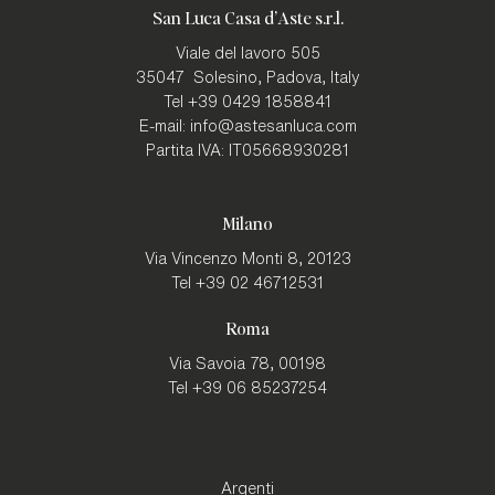
San Luca Casa d'Aste s.r.l.
Viale del lavoro 505
35047
Solesino, Padova
,
Italy
Tel
+39 0429 1858841
E-mail:
info@astesanluca.com
Partita IVA:
IT05668930281
Milano
Via Vincenzo Monti 8,
20123
Tel
+39 02 46712531
Roma
Via Savoia 78,
00198
Tel
+39 06 85237254
Argenti