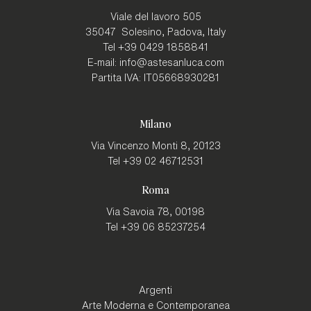
Viale del lavoro 505
35047
Solesino, Padova
,
Italy
Tel
+39 0429 1858841
E-mail:
info@astesanluca.com
Partita IVA:
IT05668930281
Milano
Via Vincenzo Monti 8,
20123
Tel
+39 02 46712531
Roma
Via Savoia 78,
00198
Tel
+39 06 85237254
Argenti
Arte Moderna e Contemporanea