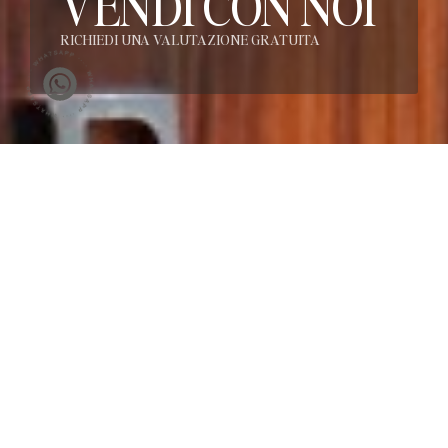
VENDI CON NOI
RICHIEDI UNA VALUTAZIONE GRATUITA
Calendario Aste
TUTTE LE ASTE
15
1
ASTA LIVE
DIPINTI ANTICHI e
ANTIQUARIATO
Gio
24 Settembre 2026