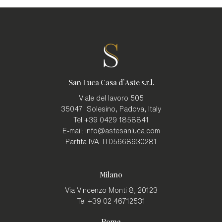
San Luca Casa d'Aste s.r.l.
Viale del lavoro 505
35047
Solesino, Padova
,
Italy
Tel
+39 0429 1858841
E-mail:
info@astesanluca.com
Partita IVA:
IT05668930281
Milano
Via Vincenzo Monti 8,
20123
Tel
+39 02 46712531
Roma