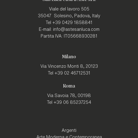
Viale del lavoro 505
35047
Solesino, Padova
,
Italy
Tel
+39 0429 1858841
E-mail:
info@astesanluca.com
Partita IVA:
IT05668930281
Milano
Via Vincenzo Monti 8,
20123
Tel
+39 02 46712531
Roma
Via Savoia 78,
00198
Tel
+39 06 85237254
Argenti
Arte Moderna e Contemporanea