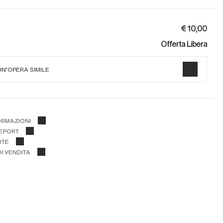
€ 10,00
Offerta Libera
UN'OPERA SIMILE
ORMAZIONI
REPORT
RTE
I VENDITA