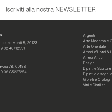
Iscriviti alla nostra
NEWSLETTER
o
Argenti
Arte Moderna e 
incenzo Monti 8,
20123
Arte Orientale
9 02 46712531
Arredi d'Hotel & H
Arredi Antichi
a
Design
avoia 78,
00198
Dipinti e Sculture
9 06 85237254
Dipinti e disegni a
Gioielli e Orologi
Vini e Distillati