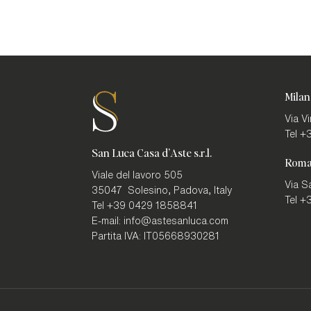
Milan
Via V
Tel
+3
San Luca Casa d'Aste s.r.l.
Rom
Viale del lavoro 505
Via S
35047
Solesino, Padova
,
Italy
Tel
+3
Tel
+39 0429 1858841
E-mail:
info@astesanluca.com
Partita IVA:
IT05668930281