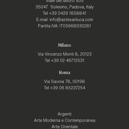
Viale del lavoro 505
35047
Solesino, Padova
,
Italy
Tel
+39 0429 1858841
E-mail:
info@astesanluca.com
Partita IVA:
IT05668930281
Milano
Via Vincenzo Monti 8,
20123
Tel
+39 02 46712531
Roma
Via Savoia 78,
00198
Tel
+39 06 85237254
Argenti
Arte Moderna e Contemporanea
Arte Orientale