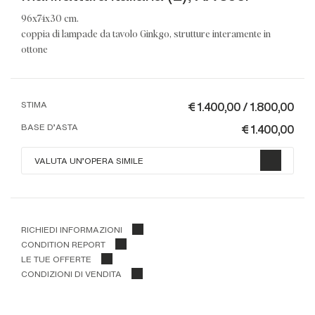
96x74x30 cm.
coppia di lampade da tavolo Ginkgo, strutture interamente in
ottone
€ 1.400,00 / 1.800,00
STIMA
€ 1.400,00
BASE D'ASTA
VALUTA UN'OPERA SIMILE
RICHIEDI INFORMAZIONI
CONDITION REPORT
LE TUE OFFERTE
CONDIZIONI DI VENDITA