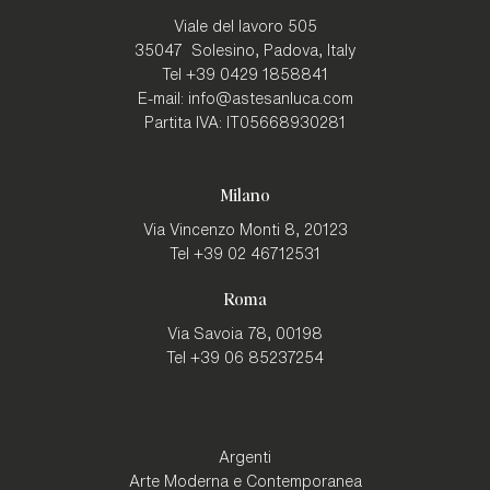
Viale del lavoro 505
35047
Solesino, Padova
,
Italy
Tel
+39 0429 1858841
E-mail:
info@astesanluca.com
Partita IVA:
IT05668930281
Milano
Via Vincenzo Monti 8,
20123
Tel
+39 02 46712531
Roma
Via Savoia 78,
00198
Tel
+39 06 85237254
Argenti
Arte Moderna e Contemporanea