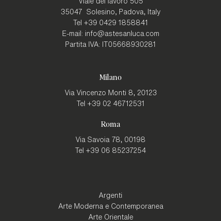
Viale del lavoro 505
35047
Solesino, Padova
,
Italy
Tel
+39 0429 1858841
E-mail:
info@astesanluca.com
Partita IVA:
IT05668930281
Milano
Via Vincenzo Monti 8,
20123
Tel
+39 02 46712531
Roma
Via Savoia 78,
00198
Tel
+39 06 85237254
Argenti
Arte Moderna e Contemporanea
Arte Orientale