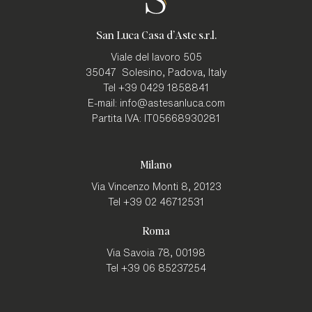
San Luca Casa d'Aste s.r.l.
Viale del lavoro 505
35047
Solesino, Padova
,
Italy
Tel
+39 0429 1858841
E-mail:
info@astesanluca.com
Partita IVA:
IT05668930281
Milano
Via Vincenzo Monti 8,
20123
Tel
+39 02 46712531
Roma
Via Savoia 78,
00198
Tel
+39 06 85237254