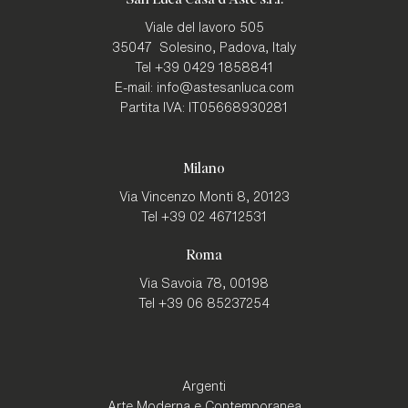
Viale del lavoro 505
35047
Solesino, Padova
,
Italy
Tel
+39 0429 1858841
E-mail:
info@astesanluca.com
Partita IVA:
IT05668930281
Milano
Via Vincenzo Monti 8,
20123
Tel
+39 02 46712531
Roma
Via Savoia 78,
00198
Tel
+39 06 85237254
Argenti
Arte Moderna e Contemporanea