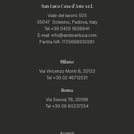
San Luca Casa d'Aste s.r.l.
Viale del lavoro 505
35047
Solesino, Padova
,
Italy
Tel
+39 0429 1858841
E-mail:
info@astesanluca.com
Partita IVA:
IT05668930281
Milano
Via Vincenzo Monti 8,
20123
Tel
+39 02 46712531
Roma
Via Savoia 78,
00198
Tel
+39 06 85237254
Argenti