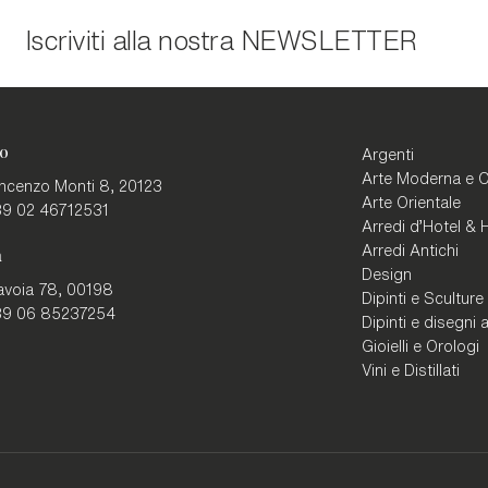
Iscriviti alla nostra
NEWSLETTER
o
Argenti
Arte Moderna e 
incenzo Monti 8,
20123
Arte Orientale
9 02 46712531
Arredi d'Hotel & H
Arredi Antichi
a
Design
avoia 78,
00198
Dipinti e Sculture
9 06 85237254
Dipinti e disegni a
Gioielli e Orologi
Vini e Distillati