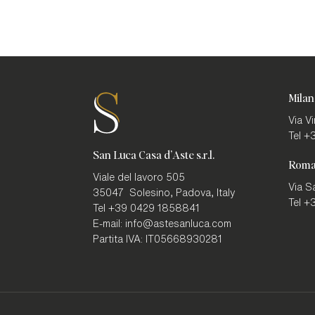
Milan
Via V
Tel
+3
San Luca Casa d'Aste s.r.l.
Rom
Viale del lavoro 505
Via S
35047
Solesino, Padova
,
Italy
Tel
+3
Tel
+39 0429 1858841
E-mail:
info@astesanluca.com
Partita IVA:
IT05668930281